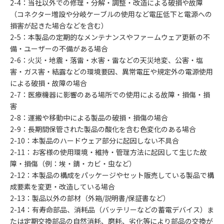
2-4：当社以外での修理・分解・調整・改造による破損や故障
（コネクター増設や分岐ケーブルの使用など電圧低下と電源への
損害が起きた場合などを含む）
2-5：本製品の定期的なメンテナンスやファームウェア更新の不
備・ユーザーの不備がある場合
2-6：火災・地震・落雷・水害・雷などの天災地変、公害・塩
害・ガス害・結露などの環境要因、異常電圧や規定外の電源使用
による破損・故障の場合
2-7：医療機器に影響のある場所での使用による故障・損傷・損
害
2-8：運搬や移動中による製品の破損・損傷の場合
2-9：長期間保管された製品の酸化を含む色変化のある場合
2-10：本製品のハードウェア部分に起因しない不具合
2-11：お客様の使用環境・維持・管理方法に起因して生じた故
障・損傷（例：埃・錆・カビ・虫など）
2-12：本製品の構成をパッケージやセット販売している製品で構
成要素を変更・改造している場合
2-13：製品以外の部材（外箱/説明書/保証書など）
2-14：有寿命部品、消耗品（バッテリーなどの蓄電デバイス）ま
たは定期交換部品の自然消耗、磨耗、劣化等により部品の交換が