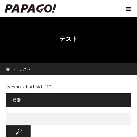
テスト
ホーム
テスト
[yesno_chart sid=”1″]
検索