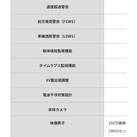
速度超過警告
前方衝突警告（FCWS）
車線逸脱警告（LDWS）
動体検知監視機能
タイムラプス監視機能
EV露出値調整
電波干渉対策設計
本体カメラ
映像素子
200万画素
CMOSセンサー