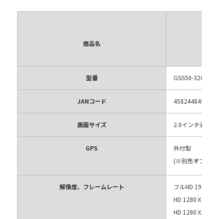
商品名
型番
GSS50-32GB
JANコード
4582448451478
画面サイズ
2.0インチ液晶
GPS
外付型
(※別売オプショ
解像度、フレームレート
フルHD 1920Ｘ10
HD 1280Ｘ720p 
HD 1280Ｘ720p 