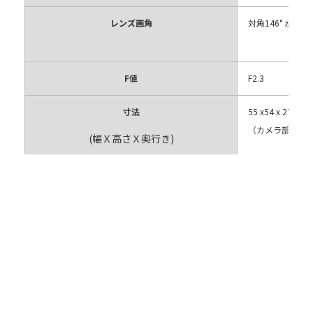
レンズ画角
対角146° 水平118
F値
F2.3
寸法
55 x54 x 27mm
（カメラ部含む
(幅Ｘ高さＸ奥行き)
重さ
約46g
前後2カメラドライブレコーダー
画像補正
HDR
会社概要
製品
Gセンサー(3軸)
内蔵
プライバシーポリシー
ドライブレコーダー
商品名
記録方式
常時録画、緊急
別売オプション
スペアパーツ