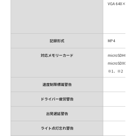
VGA 640×480p 
記録形式
MP4
対応メモリーカード
microSDHC 8～
microSDXC 64G
※1、※2
速度制限標識警告
ドライバー疲労警告
出発遅延警告
ライト点灯忘れ警告