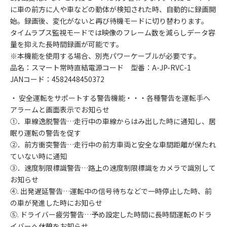
に車の前方に人や車などの動体が検知された時、自動的に録画開
始。録画後、変化がないと再び待機モードに切り替わります。
タイムラプス監視モードでは映像のフレーム数を減らしデータ容
量を抑えた長時間録画が可能です。
※本機能を使用する場合、別売パワーケーブルが必要です。
品名：スマート常時直結電源コード 型番：A-JP-RVC-1
JANコード：4582448450372
・ 安全運転をサポートする警告機能・・・各種警告を運転手へ
アラームと画面表示でお知らせ
①．車線逸脱警告…走行中の車線からはみ出した時に通知し、居
眠り運転の警告を促す
②．前方衝突警告…走行中の前方車両と安全な車間距離が保たれ
ていない時に通知
③．速度制限標識警告…路上の速度制限標識をカメラで識別して
お知らせ
④. 出発遅延警告…運転中の信号待ちなどで一時停止した時、前
の車が発進した時にお知らせ
⑤. ドライバー疲労警告…予め設定した時間に長時間運転のドラ
イバーへ休憩をお知らせ