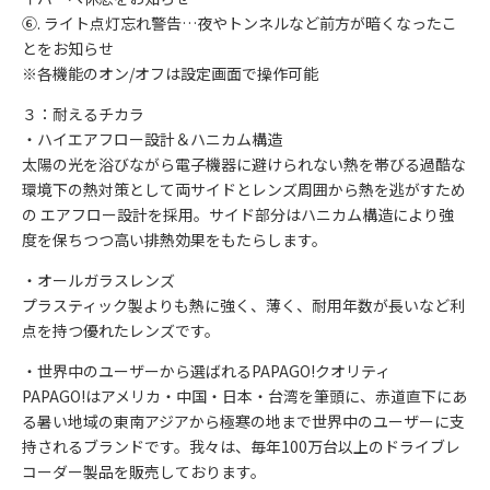
⑥. ライト点灯忘れ警告…夜やトンネルなど前方が暗くなったこ
とをお知らせ
※各機能のオン/オフは設定画面で操作可能
３：耐えるチカラ
・ハイエアフロー設計＆ハニカム構造
太陽の光を浴びながら電子機器に避けられない熱を帯びる過酷な
環境下の熱対策として両サイドとレンズ周囲から熱を逃がすため
の エアフロー設計を採用。サイド部分はハニカム構造により強
度を保ちつつ高い排熱効果をもたらします。
・オールガラスレンズ
プラスティック製よりも熱に強く、薄く、耐用年数が長いなど利
点を持つ優れたレンズです。
・世界中のユーザーから選ばれるPAPAGO!クオリティ
PAPAGO!はアメリカ・中国・日本・台湾を筆頭に、赤道直下にあ
る暑い地域の東南アジアから極寒の地まで世界中のユーザーに支
持されるブランドです。我々は、毎年100万台以上のドライブレ
コーダー製品を販売しております。