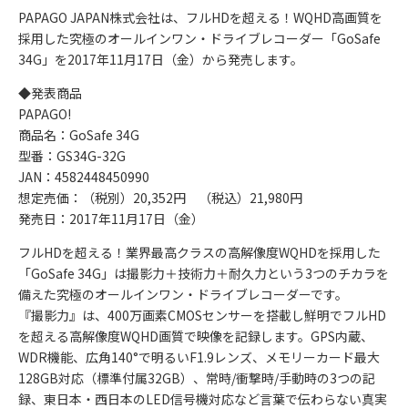
PAPAGO JAPAN株式会社は、フルHDを超える！WQHD高画質を
採用した究極のオールインワン・ドライブレコーダー「GoSafe
34G」を2017年11月17日（金）から発売します。
◆発表商品
PAPAGO!
商品名：GoSafe 34G
型番：GS34G-32G
JAN：4582448450990
想定売価：（税別）20,352円 （税込）21,980円
発売日：2017年11月17日（金）
フルHDを超える！業界最高クラスの高解像度WQHDを採用した
「GoSafe 34G」は撮影力＋技術力＋耐久力という3つのチカラを
備えた究極のオールインワン・ドライブレコーダーです。
『撮影力』は、400万画素CMOSセンサーを搭載し鮮明でフルHD
を超える高解像度WQHD画質で映像を記録します。GPS内蔵、
WDR機能、広角140°で明るいF1.9レンズ、メモリーカード最大
128GB対応（標準付属32GB）、常時/衝撃時/手動時の3つの記
録、東日本・西日本のLED信号機対応など言葉で伝わらない真実