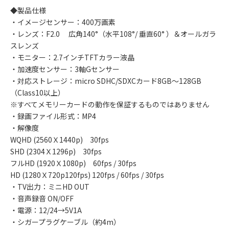
◆製品仕様
・イメージセンサー：400万画素
・レンズ：F2.0 広角140°（水平108°/ 垂直60° ）＆オールガラ
スレンズ
・モニター：2.7インチTFTカラー液晶
・加速度センサー：3軸Gセンサー
・対応ストレージ：micro SDHC/SDXCカード8GB～128GB
（Class10以上）
※すべてメモリーカードの動作を保証するものではありません
・録画ファイル形式：MP4
・解像度
WQHD (2560Ｘ1440p) 30fps
SHD (2304Ｘ1296p) 30fps
フルHD (1920Ｘ1080p) 60fps / 30fps
HD (1280Ｘ720p120fps) 120fps / 60fps / 30fps
・TV出力：ミニHD OUT
・音声録音 ON/OFF
・電源：12/24→5V1A
・シガープラグケーブル（約4m）