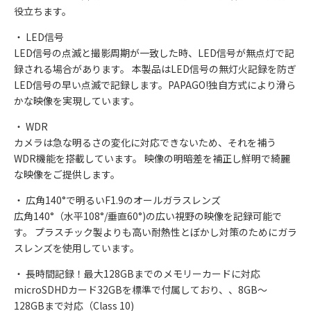
役立ちます。
・ LED信号
LED信号の点滅と撮影周期が一致した時、LED信号が無点灯で記
録される場合があります。 本製品はLED信号の無灯火記録を防ぎ
LED信号の早い点滅で記録します。PAPAGO!独自方式により滑ら
かな映像を実現しています。
・ WDR
カメラは急な明るさの変化に対応できないため、それを補う
WDR機能を搭載しています。 映像の明暗差を補正し鮮明で綺麗
な映像をご提供します。
・ 広角140°で明るいF1.9のオールガラスレンズ
広角140°（水平108°/垂直60°)の広い視野の映像を記録可能で
す。 プラスチック製よりも高い耐熱性とぼかし対策のためにガラ
スレンズを使用しています。
・ 長時間記録！最大128GBまでのメモリーカードに対応
microSDHDカード32GBを標準で付属しており、、8GB～
128GBまで対応（Class 10)