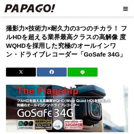
ホーム
ブログ
撮影力×技術力×耐久力の3つのチカラ！ フルHD
を超える業界最高クラスの高解像 度WQHDを採用した究極のオールインワ
撮影力×技術力×耐久力の3つのチカラ！ フ
ン・ドライブレコーダー「GoSafe 34G」
ルHDを超える業界最高クラスの高解像 度
WQHDを採用した究極のオールインワ
ン・ドライブレコーダー「GoSafe 34G」