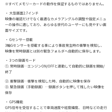
※すべてメモリーカードの動作を保証するものではありません。
・ 大型画面2.7インチ
映像の確認だけでなく最適なカメラアングルの調整や設定メニュ
ーの操作に適しており、あらゆる世代のユーザーにも見やすい画
面サイズです。
・ Gセンサー搭載
3軸Gセンサーを搭載する事により事故発生時の衝撃を検知し、
映像を常時録画とは別の緊急フォルダへ自動的に保存します。
・ 3つの録画モード
①. 常時録画…エンジンON/OFFと連動して自動的に録画を開始/
終了
②. 衝撃録画…衝撃を検知した時、自動的に映像を保存
③. 緊急録画（手動録画）…録画ボタンを押して残したい映像を
保存
・ GPS機能
GPS信号を受信することで車両速度や経度緯度、 日時などの走行