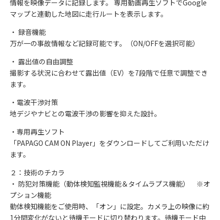
情報を映像データに記録します。 専用動画再生ソフトでGoogle
マップと連動した地図に走行ルートを表示します。
・ 録音機能
万が一の事故情報など記録可能です。（ON/OFFを選択可能）
・ 露出値の自由調整
撮影する状況に合わせて露出値（EV）を7段階で任意で調整でき
ます。
・電波干渉対策
地デジやナビとの電波干渉の影響を抑えた設計。
・専用再生ソフト
「PAPAGO CAM ON Player」をダウンロードしてご利用いただけ
ます。
２：技術のチカラ
・ 防犯対策機能（動体検知監視機能＆タイムラプス機能） ※オ
プション機能
動体検知機能をご使用時、「オン」に設定。カメラ上の映像に約
1分間変化がないと待機モードに切り替わります。待機モード中