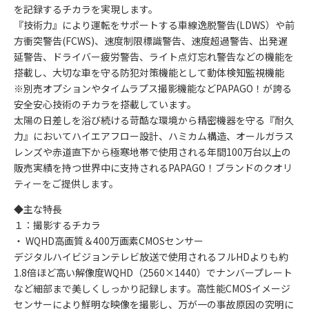
を記録するチカラを実現します。
『技術力』により運転をサポートする車線逸脱警告(LDWS）や前
方衝突警告(FCWS)、速度制限標識警告、速度超過警告、出発遅
延警告、ドライバー疲労警告、ライト点灯忘れ警告などの機能を
搭載し、大切な車を守る防犯対策機能として動体検知監視機能
※別売オプションやタイムラプス撮影機能などPAPAGO！が誇る
安全安心技術のチカラを搭載しています。
太陽の日差しを浴び続ける苛酷な環境から精密機器を守る『耐久
力』においてハイエアフロー設計、ハミカム構造、オールガラス
レンズや赤道直下から極寒地帯で使用される年間100万台以上の
販売実績を持つ世界中に支持されるPAPAGO！ブランドのクオリ
ティーをご提供します。
◆主な特長
１：撮影するチカラ
・ WQHD高画質＆400万画素CMOSセンサー
デジタルハイビジョンテレビ放送で使用されるフルHDよりも約
1.8倍ほど高い解像度WQHD（2560×1440）でナンバープレート
など細部まで美しくしっかり記録します。高性能CMOSイメージ
センサーにより鮮明な映像を撮影し、万が一の事故原因の究明に