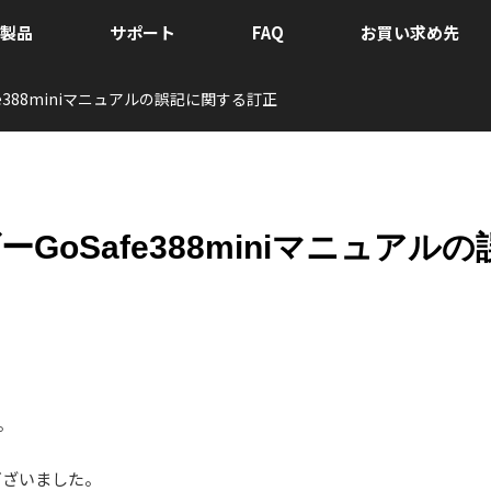
製品
サポート
FAQ
お買い求め先
fe388miniマニュアルの誤記に関する訂正
GoSafe388miniマニュアルの
。
ございました。