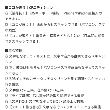
■ココが違う！CFエディション
◎【業界初！】 iOSキーボード機能：iPhoneやiPadへ直接入力
できます。
◎【ココが違う！】 画面からもスキャンできる（パソコン、スマ
ホ画面）
◎【ココが違う！】縦書き・横書きどちらも対応（日本語の縦書
きをスキャンできる！）
■主な特長
◎ 文字をなぞってテキストに、文字や音声も翻訳できるスキャン
ペン
◎ 本、書類はもちろん！パソコンやスマホ画面もなぞってスキャ
ンできる！
◎ 2.98インチのカラータッチスクリーンを見て翻訳やスキャン内
容を確認
◎ 文字翻訳57言語、音声翻訳114言語
◎【ライブ翻訳】話し声を読み取り翻訳できる機能
◎【文章翻訳】文字をなぞって翻訳・読み上げ機能
◎【テキスト抜き書き】文字をなぞってテキストにできる機能