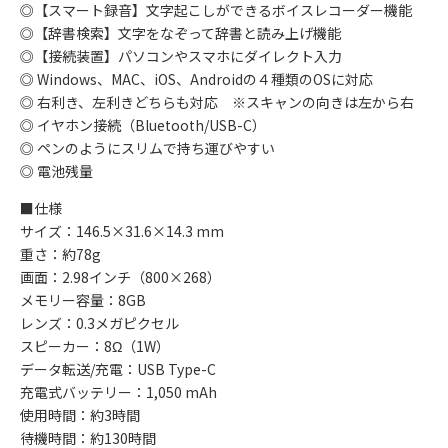
◎【スマート録音】文字起こしができるボイスレコーダー機能
◎【辞書検索】文字をなぞって辞書と読み上げ機能
◎【接続装置】パソコンやスマホにダイレクト入力
◎ Windows、MAC、iOS、Androidの４種類のOSに対応
◎ 右利き、左利きどちらも対応 ※スキャンの向きは左から右
◎ イヤホン接続（Bluetooth/USB-C）
◎ ペンのようにスリムで持ち運びやすい
◎ 電池残量
■仕様
サイズ：146.5×31.6×14.3 mm
重さ：約78g
画面：2.98インチ（800×268）
メモリー容量：8GB
レンズ：0.3メガピクセル
スピーカー：8Ω（1W）
データ転送/充電：USB Type-C
充電式バッテリー：1,050 mAh
使用時間：約3時間
待機時間：約130時間