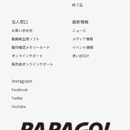
終了品
①本製品と専用マウントを運転中外れないように確認し、
しっかり固定してください。
法人窓口
最新情報
②フロントガラスの上側20%以内の範囲に取り付けてくだ
お買い求め先
ニュース
さい。実際の車種によって取付場所が多少ずれることがあ
り、視界を妨げずに記録可能な位置でも問題ございません。
動画再生用ソフト
メディア情報
③降雨時に鮮明に記録するため、ワイパーの拭き取り範囲内
動作確認メモリーカード
イベント情報
に取り付けてください。
オンラインサポート
思い出GO!
④フロントガラスのフチの着色部やアンテナ、熱線などを避
けて取り付けてください。
販売店オンラインサポート
⑤エアバック作動範囲を必ず避けて取り付けてください。
Instagram
Facebook
Twitter
仕様
YouTube
製品型番
GS110-BK-8G