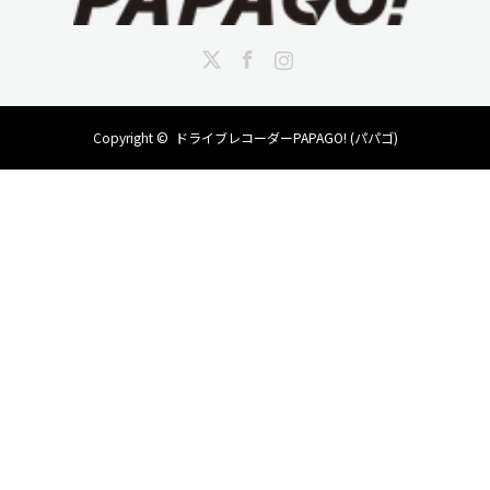
JANコード
458244845013
Twitter
Facebook
Instagram
レンズ
F1.8 126°超広角レンズ
Copyright ©
ドライブレコーダーPAPAGO! (パパゴ)
モニター
2.0
インチカラー液晶
加速度センサー
Gセンサー
対応ストレージ
Micro SDHCカード Class10 8GB
(最大32GBまで対応)
録画ファイル形式
HD
1280
ｘ
720
30
fps
/.MOV
TV出力
HDTV OUT
音声録音
ON/OFF
電源
12/24V→5V 1A