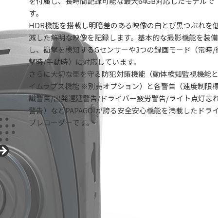
を付属し、長時間記録可能な最大64GB対応したモデルで
す。
HDR機能を搭載し明暗差のある映像の白とび黒つぶれを
減した鮮明な映像を記録します。基本的な撮影機能を装備
し、衝撃を検知するGセンサーや3つの録画モード（常時/
撃時/手動時）に対応しています。
さらに大切な車を守る防犯対策機能（動体検知監視機能
イムラプス機能 ※別売オプション）と各警告（速度制限
識警告/出発遅延警告/ドライバー疲労警告/ライト点灯忘
警告）などPAPAGO!が誇る安全安心機能を満載したドラ
ブレコーダーです。