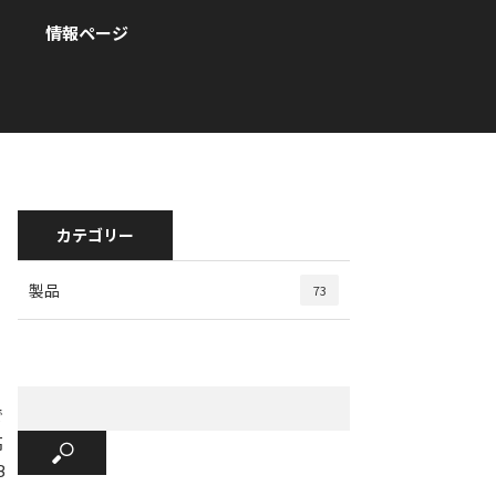
情報ページ
カテゴリー
製品
73
で
高
B