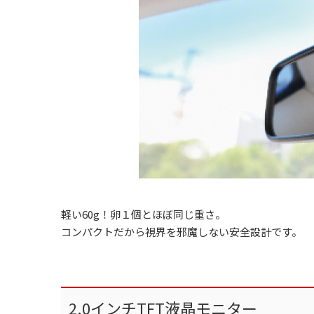
軽い60g！卵１個とほぼ同じ重さ。
コンパクトだから視界を邪魔しない安全設計です。
2.0インチTFT液晶モニター