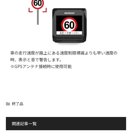
車の走行速度が路上にある速度制限標識よりも早い速度の
時、表示と音で警告します。
※GPSアンテナ接続時に使用可能
取扱説明書・最新ファームウェア・動画再生用ソフトのダウ
商品パッケージ / 付属品
専用スペアパーツ
ンロードはこちらです。
ダウンロードサービスをご利用いただくには、「
ダウンロー
終了品
ドサービスについての注意事項
」にご同意いただいた上でご
利用ください。
関連記事一覧
GoSafe 388mini 専用シガープラグケーブル
利用規約に同意します