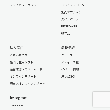
■ カタログ ダウンロード
プライバシーポリシー
ドライブレコーダー
別売オプション
ドライブレコーダー対応GPSアンテナ
スペアパーツ
PENPOWER
型番：A-JP-RVC-2 JANコード：4582448450419
終了品
法人窓口
最新情報
お買い求め先
ニュース
動画再生用ソフト
メディア情報
動作確認メモリーカード
イベント情報
オンラインサポート
思い出GO!
スマート 常時直結電源コード
販売店オンラインサポート
①本製品と専用マウントを運転中外れないように確認し、
しっかり固定してください。
Instagram
②フロントガラスの上側20%以内の範囲に取り付けてくだ
型番：A-JP-RVC-1 JANコード：4582448450372
さい。実際の車種によって取付場所が多少ずれることがあ
Facebook
り、視界を妨げずに記録可能な位置でも問題ございません。