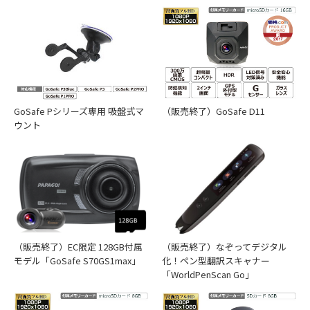
型番：A-GS-G20 JANコード：4582448450822
動作確認メモリーカード
GoSafe Pシリーズ専用 吸盤式マ
（販売終了）GoSafe D11
ウント
動作確認メモリーカード
取り付け方法
GoSafe 388mini 専用ベースブラケット
総合カタログ
型番：A-GS-G16 JANコード：4582448450754
（販売終了）EC限定 128GB付属
（販売終了）なぞってデジタル
モデル「GoSafe S70GS1max」
化！ペン型翻訳スキャナー
ダウンロード
「WorldPenScan Go」
①メモリーカードのセット：メモリーカードの金属面を上に
バージョン
V1.04-JP