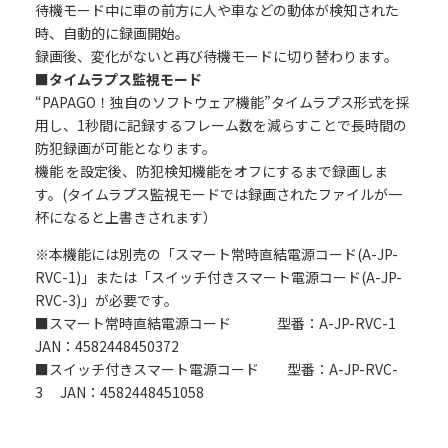
待機モード中に車の前方に人や車などの動体が検知された
時、自動的に録画開始。
録画後、変化がないと再び待機モードに切り替わります。
■タイムラプス監視モード
“PAPAGO！独自のソフトウェア機能”タイムラプス形式を採
用し、1秒間に記録するフレーム数を減らすことで長時間の
防犯録画が可能となります。
機能 を設定後、防犯検知機能をオフにするまで録画しま
す。(タイムラプス監視モードでは録画されたファイルが一
杯になると上書きされます）
※本機能には別売の「スマート常時直結電源コード(A-JP-
RVC-1)」または「スイッチ付きスマート電源コード(A-JP-
RVC-3)」が必要です。
■スマート常時直結電源コード 型番：A-JP-RVC-1
JAN：4582448450372
■スイッチ付きスマート電源コード 型番：A-JP-RVC-
3 JAN：4582448451058