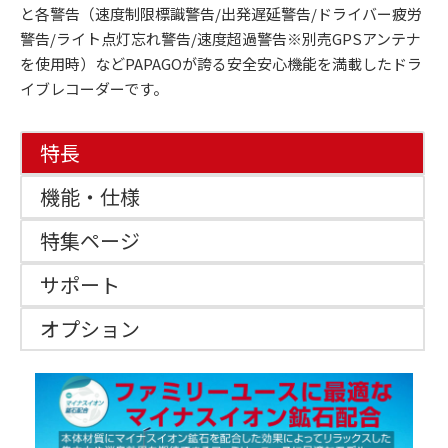
と各警告（速度制限標識警告/出発遅延警告/ドライバー疲労
警告/ライト点灯忘れ警告/速度超過警告※別売GPSアンテナ
を使用時）などPAPAGOが誇る安全安心機能を満載したドラ
イブレコーダーです。
特長
機能・仕様
特集ページ
サポート
オプション