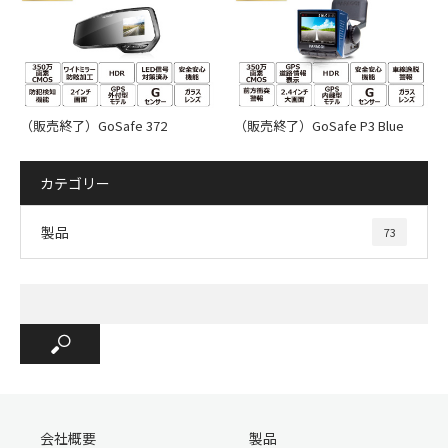
し、カードスロットに挿入
②最初に取り付け位置を決めてください。取付位置のガラス
公開時間
2017/5/24
をクリーニングクロスで汚れや油分、水分を除いて清掃して
ください。
ダウンロード
ダウンロード
③ベースブラケットと本体のブラケットスロットにスライド
GoSafe 388mini 専用両面シート
して取り付けてください。ベースブラケットを適切な位置に
（販売終了）GoSafe 372
（販売終了）GoSafe P3 Blue
手順書
ダウンロード
貼り付けてしっかり押さえて固定します。（24時間内に移動
(2017/8/4更新)
型番：A-GS-G17 JANコード：4582448450761
しないでください）
カテゴリー
④カメラアングルの調整：本体を起動した後、カメラレンズ
更新内容
Gセンサー表示修正
部の角度を調整、本体の液晶画面やレンズ保護フィルムを剥
製品
73
がしてください
（※映像が暗く色が異なって記録されてしまうため必ずレン
ズ保護フィルムを剥がしてください。）
取り付け位置の確認
専用オプション部品
■ 動画再生用ソフト(Mac / Windows対応) ダウンロード
会社概要
製品