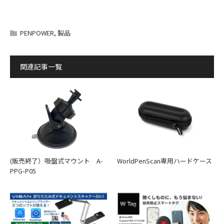
こちらからカタログをご覧いただけます。
オフライン利用時
サポート＆ダウンロード
ダウンロード
商品名
WorldPenScan Ai Reader
PENPOWER
,
製品
通販で購入した商品のマニュアル
『取扱説明書』のダウンロードはこちらです。
型番
PP-AIWPSRD
こちらのサービスをご利用される場合は、
利用規約
に同意の
関連記事一覧
うえ「利用規約に同意」ボタンをクリックしてください。
JAN
4582448452840
利用規約に同意します
接続方法
Wi-Fi接続
本体液晶
3.69インチタッチスクリーン
内蔵バッテリー
1200mAh充電式リチウムポリマー
(販売終了）吸盤式マウント A-
WorldPenScan専用ハードケース
PPG-P05
内蔵スピーカー
8Ω 1W
オーディオサポート
Type-C
待機中
設定した時間に自動で電源オフ