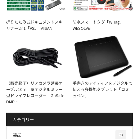
メーカーサポートページ
動作時間（約）
3時間
ご使用方法について初心者でもわかりやすいチュートリアル
折りたたみ式ドキュメントスキ
防水スマートタグ「W Tag」
ャナー2in1「VS5」VIISAN
WESOLVET
動画をご用意しております。
充電時間（約）
2時間
パソコンでウェブページを開いた後、『右クリック』→『日
本語に翻訳』を行ってご覧ください。
電源入力
5V/2A
端子
USB Type-C
読解力の勉強で英語長文
メモリーカードスロット
microSDカード対応 最大32GB
手書きのアイディアをデジタルで
（販売終了）リアカメラ延長ケ
保証期間
１年間 ※初期不良対応期間はご購入
伝える多機能タブレット「コミ
ーブル10ｍ ※デジタルミラー
ュペン」
型ドライブレコーダー「GoSafe
本体寸法・重さ（約）
151×31.5×145.mm 70g
DME…
パッケージ寸法・重さ（約）
176×62×39mm 190g
カテゴリー
製品
73
※画像はイメージです。