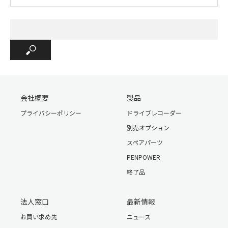
※数値は理論値、目安となります。
※製品の改良や品質向上などの理由により、予告なく一部同
梱物内容を変更する場合があります。これは欠品ではありま
せんので予めご了承ください。
会社概要
製品
プライバシーポリシー
ドライブレコーダー
別売オプション
スペアパーツ
PENPOWER
童話がオーディオブック
終了品
法人窓口
最新情報
お買い求め先
ニュース