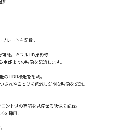
追加
ープレートを記録。
間記録可能。※フルHD撮影時
から京都までの映像を記録します。
能のHDR機能を搭載。
つぶれや白とびを低減し鮮明な映像を記録。
て、フロント側の両端を見渡せる映像を記録。
ズを採用。
す。