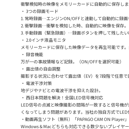
衝撃検知時の映像をメモリーカードに自動的に保存しま
・ 3つの録画モード
1. 常時録画…エンジンON/OFFと連動して自動的に録
2. 衝撃録画…衝撃を検知した時、自動的に映像を保存。
3. 手動録画（緊急録画）…録画ボタンを押して残した
・ 2.0インチ液晶モニタ
メモリーカードに保存した映像データを再生可能です。
・ 録音機能
万が一の事故情報など記録。（ON/OFFを選択可能）
・ 露出値の自由調整
撮影する状況に合わせて露出値（EV）を7段階で任意で
・ 電波干渉対策
地デジやナビとの電波干渉を抑えた設計。
・ 西日本問題を解決！全国LED信号機対応
LED信号の点滅と映像撮影の間隔が一致すると信号機
くなってしまう問題があります。当社の独自方式でLE
・動画再生ソフト（無料）「PAPAGO CAM ON Player」
Windows＆Macどちらも対応できる数少ないプレイヤ