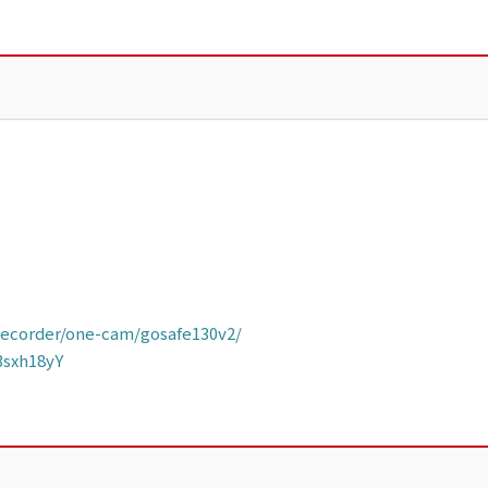
recorder/one-cam/gosafe130v2/
sxh18yY