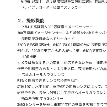
・新機能追加！ 速度制限標識警告機能に20km標識を
・ドライブレコーダー搭載車ステッカー
２．撮影機能
・フルHD高画質＆300万画素イメージセンサー
300万画素イメージセンサーにより綺麗な映像でナンバ
・長時間記録可能なメモリーカード
32GBで約5時間50分、64GBで約11時間40分の長時
例えば、32GBで東京から名古屋へ片道、64GBで東京
・ HDR機能
カメラは急な明るさの変化に対応できないため、補正機
逆光や明暗差のあるトンネル出入口、夜間撮影などの黒
・ 広角＆オールガラスレンズ
明るく撮影できるレンズF2.0値を採用。
広角140°、水平110°、垂直62°の広角レンズによっ
耐熱や歪み、ぼかし対策として最適なオールガラスレン
・ 衝撃を検知するGセンサー
3軸Gセンサーを搭載し事故発生時の衝撃を検知可能で