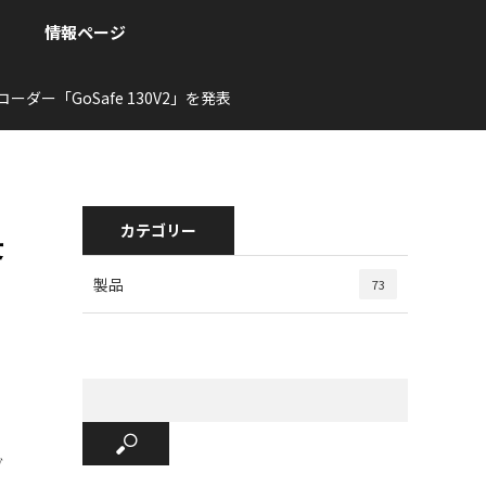
情報ページ
「GoSafe 130V2」を発表
カテゴリー
長
製品
73
ブ