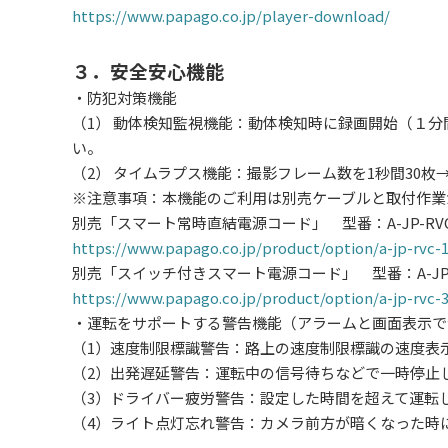
https://www.papago.co.jp/player-download/
３．安全安心機能
・防犯対策機能
（1） 動体検知監視機能：動体検知時に録画開始（１
い。
（2） タイムラプス機能：撮影フレーム数を1秒間30枚
※注意事項：本機能のご利用は別売ケーブルと取付作業
別売「スマート常時直結電源コード」 型番：A-JP-RVC-1 J
https://www.papago.co.jp/product/option/a-jp-rvc-
別売「スイッチ付きスマート電源コード」 型番：A-JP-RVC-
https://www.papago.co.jp/product/option/a-jp-rvc-
・運転をサポートする警告機能（アラームと画面表示で
（1）速度制限標識警告：路上の速度制限標識の速度表
（2）出発遅延警告：運転中の信号待ちなどで一時停止
（3）ドライバー疲労警告：設定した時間を超えて運転
（4）ライト点灯忘れ警告：カメラ前方が暗くなった時