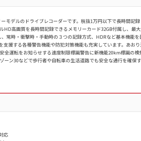
エントリーモデルのドライブレコーダーです。税抜1万円以下で長時間記録
HD高画質を長時間記録できるメモリーカード32GB付属し、最大
し、常時・衝撃時・手動時の３つの記録方式、HDRなど基本機能を
転を支援する各種警告機能や防犯対策機能も充実しています。あおり
安全運転をお知らせする速度制限標識警告に新機能20km標識の検
ゾーン30などで歩行者や自転車の生活道路でも安全な通行を確保
対応