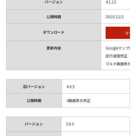
バージョン
4.1.12
公開時間
2025/12/2
ダウンロード
ダウン
更新内容
Googleマップ表
走行速度修正
マルチ画面表示修
旧バージョン
4.0.5
公開時間
4画面表示修正
バージョン
3.8.5