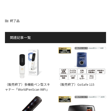
取扱説明書・最新ファームウェア・動画再生用ソフトのダウ
付属品
ンロードはこちらです。
ダウンロードサービスをご利用いただくには、「
ダウンロー
終了品
ドサービスについての注意事項
」にご同意いただいた上でご
利用ください。
関連記事一覧
利用規約に同意します
動作確認メモリーカード
（販売終了）GoSafe 115
（販売終了）多機能ペン型スキ
ャナー「WorldPenScan WIFi」
動作確認メモリーカード
取付方法