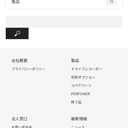
製品
73
取り付け位置の確認
会社概要
製品
プライバシーポリシー
ドライブレコーダー
１．本体と付属されている専用ブラケットをカチッと言うま
別売オプション
でしっかりと固定させ、本体とブラケットが外れないように
固定されているかご確認下さい。
スペアパーツ
２．バックミラーに専用ブラケット部分を取りつけてくださ
PENPOWER
い。取付の際バックミラーがブラケットのアーム部分としっ
終了品
かり固定されているか確認し、付属しているシガーソケット
ケーブルを接続して車のエンジンをかけてください。
３．エンジン起動後にバックミラーの角度調整と本体からモ
法人窓口
最新情報
ニター部分をスライドさせ録画されている角度を確認下さ
お買い求め先
ニュース