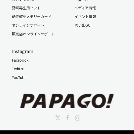
い。画角度がずれている場合は本体を左右に動かし、上下に
動画再生用ソフト
メディア情報
関しては本体のレンズ部分にある上下レンズ調整ボタンで適
切な撮影角度の調整をして下さい。
動作確認メモリーカード
イベント情報
オンラインサポート
思い出GO!
販売店オンラインサポート
仕様
Instagram
Facebook
Twitter
製品型番
GS200-BK-8G
YouTube
JANコード
4582448450242
レンズ
F2.0 140°超広角全ガラスレンズ
Twitter
Facebook
Instagram
モニター
2.0インチTFT液晶モニター(480×240)
加速度センサー
Gセンサー