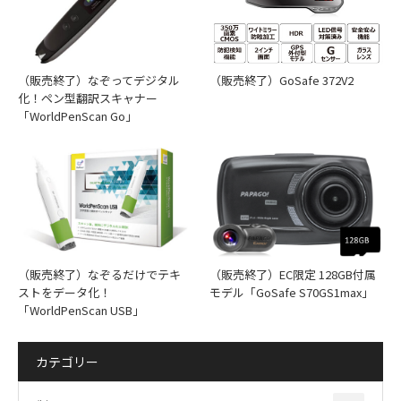
（販売終了）なぞってデジタル
（販売終了）GoSafe 372V2
化！ペン型翻訳スキャナー
「WorldPenScan Go」
①ルームミラー専用フレームのツメを本体の穴へ取り付けて
ください（カチッと音が鳴るまでハメこみます）
②ルームミラー専用フレームを車載ルームミラーにはさみこ
んで、 取り付けてください。ルームミラー専用フレームの
取り付け部下側にある2本の固定用バーはミラーのサイズに
（販売終了）なぞるだけでテキ
（販売終了）EC限定 128GB付属
合わせて伸縮します。
ストをデータ化！
モデル「GoSafe S70GS1max」
③本体の角度を最適なカメラアングルに調整します。
「WorldPenScan USB」
④シガープラグを本体Mini USB端子と車のシガーソケット
に接続します。
カテゴリー