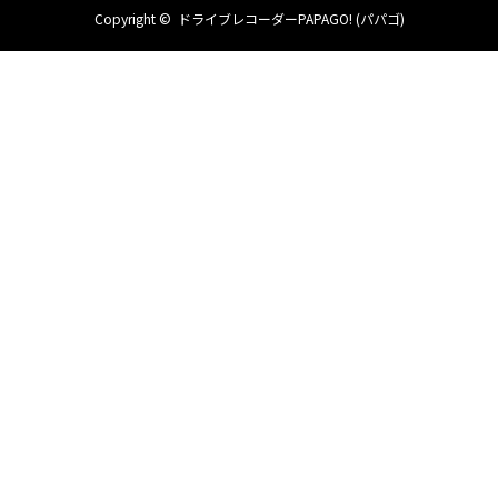
Copyright ©
ドライブレコーダーPAPAGO! (パパゴ)
対応ストレージ
Micro SDHCカード8GB Class10以上
(最大32GBまで対応)
録画ファイル形式
1080p フルHD 1920 x 1080/.MOV
720p 60fps 1280 x 720/.MOV
720p 30fps 1280 x 720/.MOV
WVGA 848 x 480/.MOV
VGA 640 x 480/.MOV
バッテリー容量
200mAh充電式内蔵
(作動時間：約10分前後/フル充電完了時間：約2時
※直射日光があたる車内高温のため、小容量電力
TV出力
AV OUT
音声録音
ON/OFF