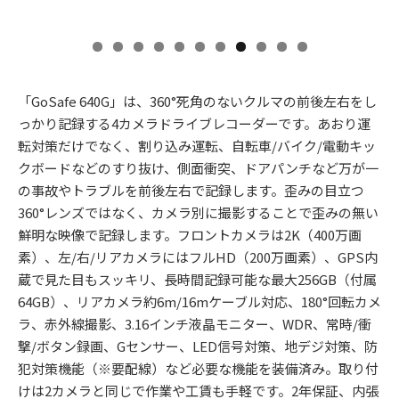
「GoSafe 640G」は、360°死角のないクルマの前後左右をし
っかり記録する4カメラドライブレコーダーです。あおり運
転対策だけでなく、割り込み運転、自転車/バイク/電動キッ
クボードなどのすり抜け、側面衝突、ドアパンチなど万が一
の事故やトラブルを前後左右で記録します。歪みの目立つ
360°レンズではなく、カメラ別に撮影することで歪みの無い
鮮明な映像で記録します。フロントカメラは2K（400万画
素）、左/右/リアカメラにはフルHD（200万画素）、GPS内
蔵で見た目もスッキリ、長時間記録可能な最大256GB（付属
64GB）、リアカメラ約6m/16mケーブル対応、180°回転カメ
ラ、赤外線撮影、3.16インチ液晶モニター、WDR、常時/衝
撃/ボタン録画、Gセンサー、LED信号対策、地デジ対策、防
犯対策機能（※要配線）など必要な機能を装備済み。取り付
けは2カメラと同じで作業や工賃も手軽です。2年保証、内張