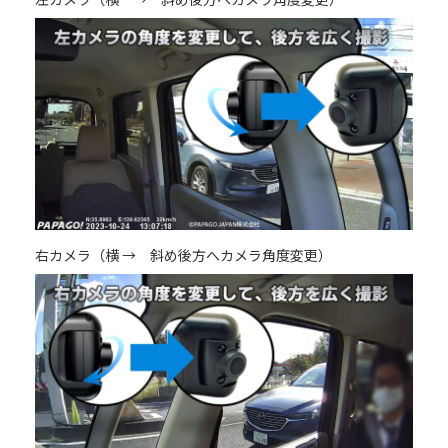
右カメラ（横 → 斜め後方へカメラ角度変更）