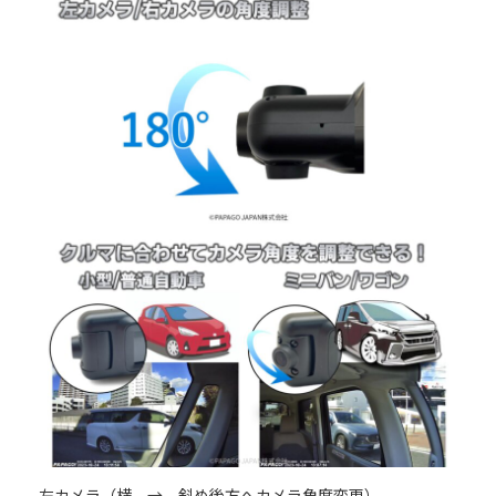
左カメラ（横 → 斜め後方へカメラ角度変更）