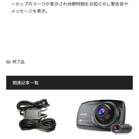
ーカップのマークが表示され休憩時間をお知らせし警告音や
メッセージを表示。
取扱説明書・最新ファームウェア・動画再生用ソフトのダウ
パッケージの内容
ンロードはこちらです。
ダウンロードサービスをご利用いただくには、「
ダウンロー
終了品
ドサービスについての注意事項
」にご同意いただいた上でご
利用ください。
関連記事一覧
利用規約に同意します