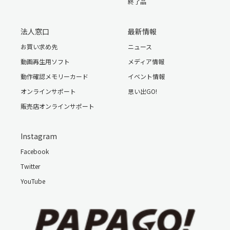
終了品
製品型番
P2PRO-BK-8G
法人窓口
最新情報
JANコード
4582448450082
お買い求め先
ニュース
レンズ
F2.8 広角130°
動画再生用ソフト
メディア情報
動作確認メモリーカード
イベント情報
モニター
2.4インチTFTカラー液晶
オンラインサポート
思い出GO!
加速度センサー
Gセンサー
販売店オンラインサポート
対応ストレージ
SDHCカード8GB Class10以上
Instagram
(最大32GBまで対応)
Facebook
Twitter
録画ファイル形式
フルHD 1920ｘ1080p 30fps / .ts
YouTube
TV出力
HD TV
音声録音
ON/OFF