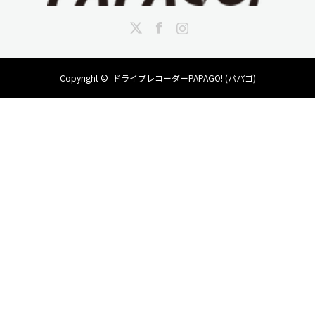
電源
12/24V→5V 1A
Twitter
Facebook
Instagram
シガープラグケーブル(約4m)
動作温度
0～60°C
Copyright ©
ドライブレコーダーPAPAGO! (パパゴ)
保管温度
-20～70°C
LEDインジケーター
赤/緑
本体寸法
縦60.5×幅63.0×奥行き95.0(mm)
本体重量
約132g
パッケージサイズ
パッケージ重量
付属品
本体 / シガープラグ電源コード / ベースブラケット 