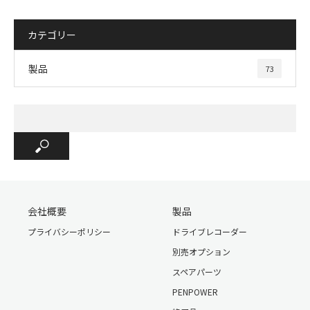
カテゴリー
①本製品と専用マウントを運転中外れないように確認し、
しっかり固定してください。
製品
73
②フロントガラスの上側20%以内の範囲に取り付けてくだ
さい。実際の車種によって取付場所が多少ずれることがあ
り、視界を妨げずに記録可能な位置でも問題ございません。
③降雨時に鮮明に記録するため、ワイパーの拭き取り範囲内
に取り付けてください。
④フロントガラスのフチの着色部やアンテナ、熱線などを避
けて取り付けてください。
⑤エアバック作動範囲を必ず避けて取り付けてください。
会社概要
製品
プライバシーポリシー
ドライブレコーダー
別売オプション
仕様
スペアパーツ
PENPOWER