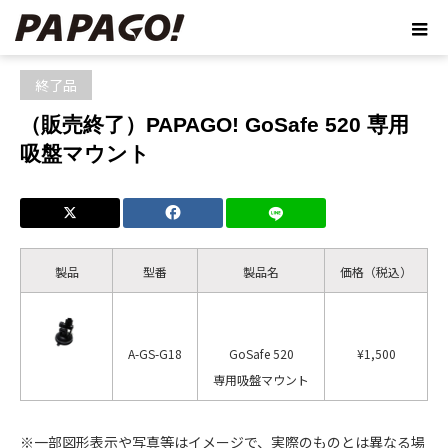
ホーム
ブログ
終了品
（販売終了）PAPAGO! GoSafe 520 専用
吸盤マウント
終了品
（販売終了）PAPAGO! GoSafe 520 専用
吸盤マウント
製品
型番
製品名
価格（税込）
A-GS-G18
GoSafe 520
¥1,500
専用吸盤マウント
※一部図形表示や写真等はイメージで、実際のものとは異なる場